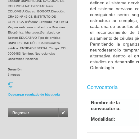
Entidad: UNIVERSIDAD NACIONAL DE
definen el sistema nervi
COLOMBIA Nit: 19051148 País:
del sistema nervioso c
COLOMBIA Ciudad: BOGOTA Dirección:
consiguiente serán se
CRA 30 Nª 45-03, INSTITUTO DE
estructura tan compleja,
GENETICA Teléfono: 3165000, ext 11613
cada una de aquellas et
Pagina web: www.unal.edu.co Dirección
el reconocimiento de t
Electrónica: khurtadoc@unal.edu.co
aislamiento de células p
Sector: EDUCATIVO Tipo de entidad:
UNIVERSIDAD PÚBLICA Naturaleza
Permitiendo la organi
jurídica: ENTIDAD ESTATAL Código: COL
neurodesarrollo tempran
0006483 Nombre: Neurociencias
alternativa dentro el 
Universidad Nacional
estudios en desarrollo c
Odontología
Duración:
6 meses
Convocatoria
Descargar resultado de búsqueda
Nombre de la
convocatoria:
Regresar
Modalidad: