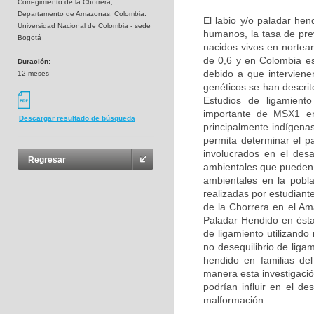
Corregimiento de la Chorrera,
Departamento de Amazonas, Colombia.
El labio y/o paladar he
Universidad Nacional de Colombia - sede
humanos, la tasa de pre
Bogotá
nacidos vivos en nortea
de 0,6 y en Colombia e
Duración:
debido a que interviene
12 meses
genéticos se han descri
Estudios de ligamient
importante de MSX1 en 
Descargar resultado de búsqueda
principalmente indígena
permita determinar el p
involucrados en el des
Regresar
ambientales que pueden a
ambientales en la pobl
realizadas por estudiant
de la Chorrera en el Am
Paladar Hendido en ésta
de ligamiento utilizand
no desequilibrio de lig
hendido en familias de
manera esta investigació
podrían influir en el de
malformación.