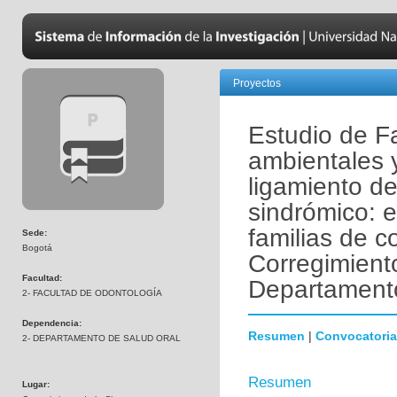
Proyectos
Estudio de Fa
ambientales 
ligamiento de
sindrómico: 
familias de 
Sede:
Bogotá
Corregimiento
Facultad:
Departament
2- FACULTAD DE ODONTOLOGÍA
Dependencia:
Resumen
|
Convocatoria
2- DEPARTAMENTO DE SALUD ORAL
Resumen
Lugar: