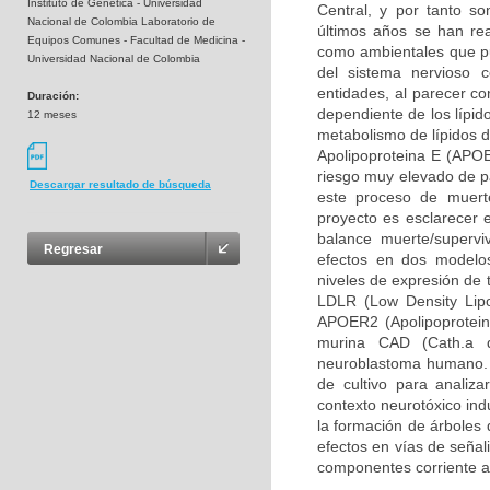
Instituto de Genética - Universidad
Central, y por tanto so
Nacional de Colombia Laboratorio de
últimos años se han rea
Equipos Comunes - Facultad de Medicina -
como ambientales que pue
Universidad Nacional de Colombia
del sistema nervioso 
entidades, al parecer c
Duración:
dependiente de los lípid
12 meses
metabolismo de lípidos d
Apolipoproteina E (APOE
riesgo muy elevado de pa
Descargar resultado de búsqueda
este proceso de muerte
proyecto es esclarecer 
balance muerte/supervi
Regresar
efectos en dos modelos
niveles de expresión de 
LDLR (Low Density Lipo
APOER2 (Apolipoprotein 
murina CAD (Cath.a d
neuroblastoma humano. 
de cultivo para analiz
contexto neurotóxico ind
la formación de árboles 
efectos en vías de señal
componentes corriente a