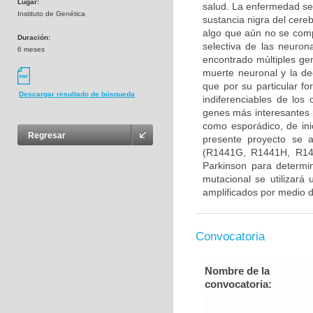
Lugar:
salud. La enfermedad se
Instituto de Genética
sustancia nigra del cere
algo que aún no se com
Duración:
selectiva de las neuron
6 meses
encontrado múltiples gen
muerte neuronal y la d
que por su particular f
Descargar resultado de búsqueda
indiferenciables de lo
genes más interesantes 
como esporádico, de ini
Regresar
presente proyecto se 
(R1441G, R1441H, R14
Parkinson para determin
mutacional se utilizará
amplificados por medio d
Convocatoria
Nombre de la
convocatoria: