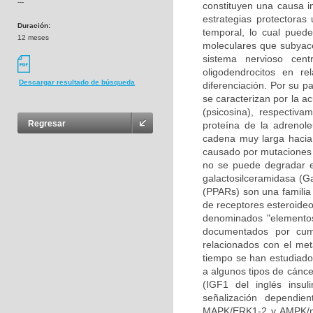
---
constituyen una causa i
estrategias protectoras
Duración:
temporal, lo cual pued
12 meses
moleculares que subyace
sistema nervioso cen
oligodendrocitos en re
Descargar resultado de búsqueda
diferenciación. Por su p
se caracterizan por la a
(psicosina), respectiv
Regresar
proteína de la adrenole
cadena muy larga hacia 
causado por mutaciones 
no se puede degradar en
galactosilceramidasa (Ga
(PPARs) son una familia 
de receptores esteroideo
denominados "elementos
documentados por cump
relacionados con el met
tiempo se han estudiado 
a algunos tipos de cáncer
(IGF1 del inglés insul
señalización dependie
MAPK/ERK1-2 y AMPK/mT