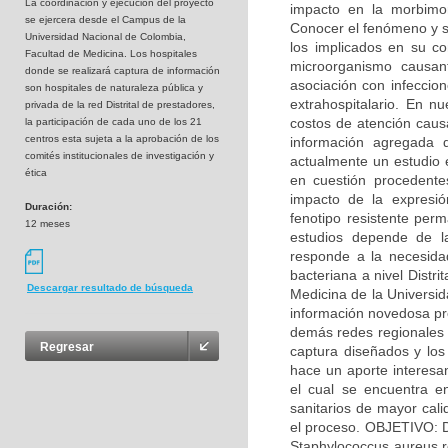
La coordinaciòn y ejecución del proyecto
impacto en la morbimo
se ejercera desde el Campus de la
Conocer el fenómeno y s
Universidad Nacional de Colombia,
los implicados en su co
Facultad de Medicina. Los hospitales
microorganismo causan
donde se realizará captura de información
asociación con infeccion
son hospitales de naturaleza pública y
extrahospitalario. En n
privada de la red Distrital de prestadores,
costos de atención causa
la participación de cada uno de los 21
centros esta sujeta a la aprobación de los
información agregada d
comités institucionales de investigación y
actualmente un estudio 
ética
en cuestión procedente
impacto de la expresió
Duración:
fenotipo resistente perm
12 meses
estudios depende de l
responde a la necesidad
bacteriana a nivel Distr
Descargar resultado de búsqueda
Medicina de la Universi
información novedosa pro
demás redes regionales d
Regresar
captura diseñados y los 
hace un aporte interesan
el cual se encuentra en
sanitarios de mayor cali
el proceso. OBJETIVO: D
Staphylococcus aureus re