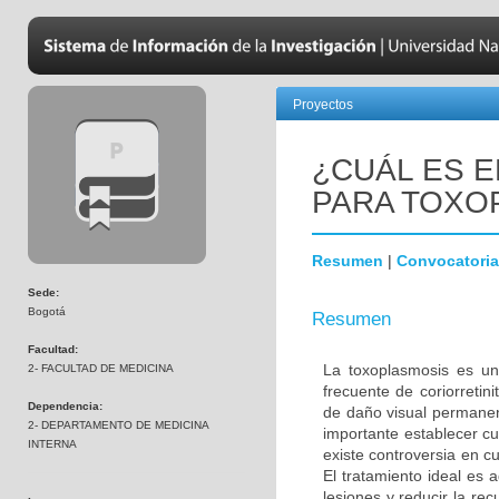
Proyectos
¿CUÁL ES 
PARA TOXO
Resumen
|
Convocatoria
Sede:
Bogotá
Resumen
Facultad:
La toxoplasmosis es un
2- FACULTAD DE MEDICINA
frecuente de coriorretin
Dependencia:
de daño visual permanen
2- DEPARTAMENTO DE MEDICINA
importante establecer cu
INTERNA
existe controversia en c
El tratamiento ideal es 
lesiones y reducir la rec