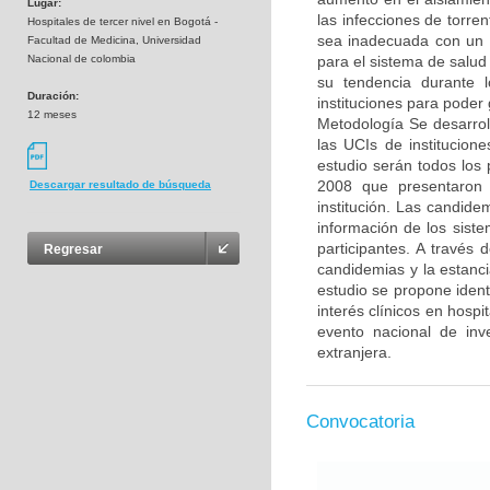
Lugar:
las infecciones de torren
Hospitales de tercer nivel en Bogotá -
sea inadecuada con un i
Facultad de Medicina, Universidad
Nacional de colombia
para el sistema de salud
su tendencia durante 
Duración:
instituciones para poder 
12 meses
Metodología Se desarrol
las UCIs de institucion
estudio serán todos los 
2008 que presentaron c
Descargar resultado de búsqueda
institución. Las candide
información de los siste
participantes. A través
Regresar
candidemias y la estanc
estudio se propone ident
interés clínicos en hosp
evento nacional de inve
extranjera.
Convocatoria