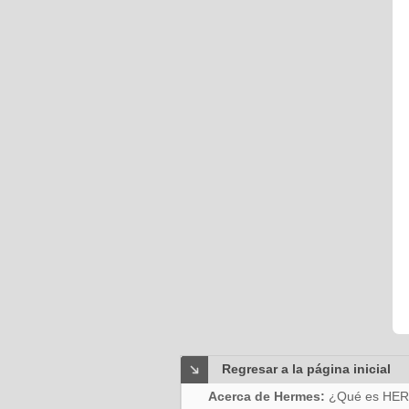
Regresar a la página inicial
Acerca de Hermes:
¿Qué es HE