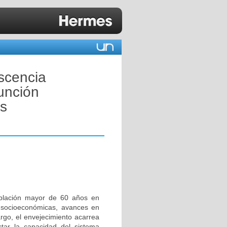
scencia
función
is
oblación mayor de 60 años en
 socioeconómicas, avances en
argo, el envejecimiento acarrea
ectar la capacidad del sistema