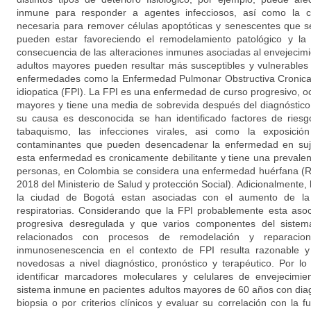
inmune para responder a agentes infecciosos, así como la c
necesaria para remover células apoptóticas y senescentes que 
pueden estar favoreciendo el remodelamiento patológico y la 
consecuencia de las alteraciones inmunes asociadas al envejecim
adultos mayores pueden resultar más susceptibles y vulnerables a
enfermedades como la Enfermedad Pulmonar Obstructiva Cronica 
idiopatica (FPI). La FPI es una enfermedad de curso progresivo, o
mayores y tiene una media de sobrevida después del diagnóstic
su causa es desconocida se han identificado factores de ries
tabaquismo, las infecciones virales, asi como la exposició
contaminantes que pueden desencadenar la enfermedad en suje
esta enfermedad es cronicamente debilitante y tiene una preval
personas, en Colombia se considera una enfermedad huérfana (
2018 del Ministerio de Salud y protección Social). Adicionalmente, la
la ciudad de Bogotá estan asociadas con el aumento de la
respiratorias. Considerando que la FPI probablemente esta asoc
progresiva desregulada y que varios componentes del sistem
relacionados con procesos de remodelación y reparacion
inmunosenescencia en el contexto de FPI resulta razonable y
novedosas a nivel diagnóstico, pronóstico y terapéutico. Por lo
identificar marcadores moleculares y celulares de envejecimien
sistema inmune en pacientes adultos mayores de 60 años con dia
biopsia o por criterios clínicos y evaluar su correlación con la 