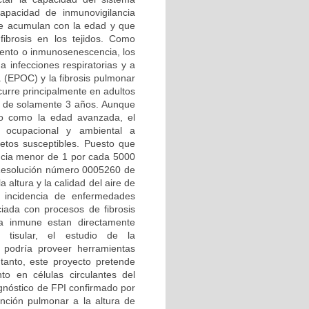
apacidad de inmunovigilancia
se acumulan con la edad y que
fibrosis en los tejidos. Como
iento o inmunosenescencia, los
 infecciones respiratorias y a
(EPOC) y la fibrosis pulmonar
curre principalmente en adultos
o de solamente 3 años. Aunque
go como la edad avanzada, el
n ocupacional y ambiental a
tos susceptibles. Puesto que
encia menor de 1 por cada 5000
Resolución número 0005260 de
 altura y la calidad del aire de
 incidencia de enfermedades
iada con procesos de fibrosis
a inmune estan directamente
 tisular, el estudio de la
 podría proveer herramientas
 tanto, este proyecto pretende
to en células circulantes del
gnóstico de FPI confirmado por
función pulmonar a la altura de