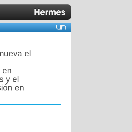
mueva el
n en
s y el
sión en