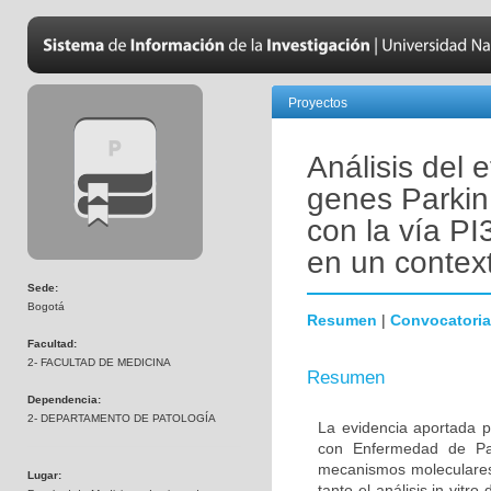
Proyectos
Análisis del 
genes Parkin
con la vía PI
en un contex
Sede:
Bogotá
Resumen
|
Convocatoria
Facultad:
2- FACULTAD DE MEDICINA
Resumen
Dependencia:
2- DEPARTAMENTO DE PATOLOGÍA
La evidencia aportada p
con Enfermedad de Par
mecanismos moleculares 
Lugar:
tanto el análisis in vitr