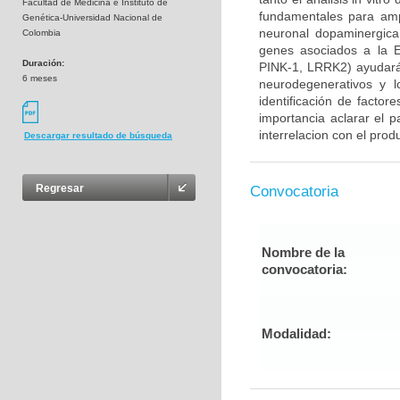
Facultad de Medicina e Instituto de
fundamentales para ampl
Genética-Universidad Nacional de
neuronal dopaminergica 
Colombia
genes asociados a la E
Duración:
PINK-1, LRRK2) ayudará
6 meses
neurodegenerativos y l
identificación de factor
importancia aclarar el p
interrelacion con el prod
Descargar resultado de búsqueda
Regresar
Convocatoria
Nombre de la
convocatoria:
Modalidad: