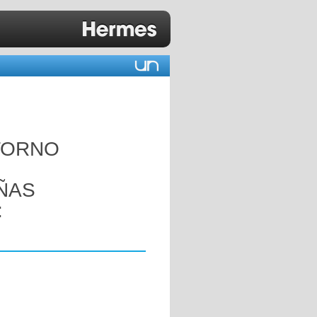
TORNO
ÑAS
: