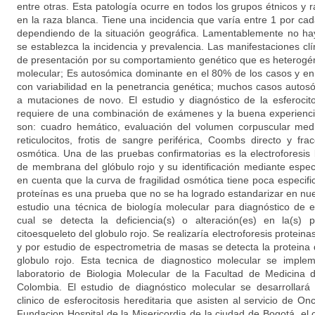
entre otras. Esta patología ocurre en todos los grupos étnicos y 
en la raza blanca. Tiene una incidencia que varía entre 1 por ca
dependiendo de la situación geográfica. Lamentablemente no h
se establezca la incidencia y prevalencia. Las manifestaciones c
de presentación por su comportamiento genético que es heterogé
molecular; Es autosómica dominante en el 80% de los casos y en
con variabilidad en la penetrancia genética; muchos casos auto
a mutaciones de novo. El estudio y diagnóstico de la esferocitos
requiere de una combinación de exámenes y la buena experiencia
son: cuadro hemático, evaluación del volumen corpuscular medi
reticulocitos, frotis de sangre periférica, Coombs directo y fra
osmótica. Una de las pruebas confirmatorias es la electroforesis
de membrana del glóbulo rojo y su identificación mediante espe
en cuenta que la curva de fragilidad osmótica tiene poca especific
proteínas es una prueba que no se ha logrado estandarizar en nue
estudio una técnica de biología molecular para diagnóstico de es
cual se detecta la deficiencia(s) o alteración(es) en la(s)
citoesqueleto del globulo rojo. Se realizaría electroforesis protei
y por estudio de espectrometria de masas se detecta la proteina d
globulo rojo. Esta tecnica de diagnostico molecular se imple
laboratorio de Biologia Molecular de la Facultad de Medicina 
Colombia. El estudio de diagnóstico molecular se desarrollará
clinico de esferocitosis hereditaria que asisten al servicio de O
Fundacion Hospital de la Misericordia de la ciudad de Bogotá, el 