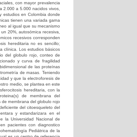
raciales, con mayor prevalencia
da 2.000 a 5.000 nacidos vivos,
ay estudios en Colombia donde
línicas tienen una variada gama
neo al igual que su mecanismo
 un 20%, autosómica recesiva,
sómicos recesivos corresponden
is hereditaria no es sencillo;
 clínica. Los estudios básicos
o del globulo rojo, conteo de
ccionado y curva de fragilidad
 bidimensional de las proteínas
ctrometría de masas. Teniendo
idad y que la electroforesis de
stro medio, se plantea en este
ferocitosis hereditaria, con la
 proteina(s) de membrana del
nas de membrana del globulo rojo
eficiente del citoesqueleto del
mentara y estandarizara en el
de la Universidad Nacional de
 en pacientes con diagnostico
ncohematología Pediátrica de la
cual es un centro de referencia