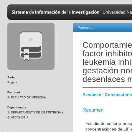
Proyectos
Comportamien
factor inhibit
leukemia inhi
gestación no
desenlaces m
Sede:
Bogotá
Facultad:
Resumen
|
Convocatoria
2- FACULTAD DE MEDICINA
Dependencia:
Resumen
2- DEPARTAMENTO DE OBSTETRICIA Y
GINECOLOGÍA
Estudio de cohorte pros
concentraciones de LIF du