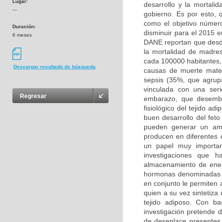
Lugar:
desarrollo y la mortali
---
gobierno. Es por esto, 
como el objetivo número
Duración:
disminuir para el 2015 e
6 meses
DANE reportan que desd
la mortalidad de madre
cada 100000 habitantes,
Descargar resultado de búsqueda
causas de muerte mater
sepsis (35%, que agrupa
vinculada con una seri
Regresar
embarazo, que desembo
fisiológico del tejido a
buen desarrollo del fet
pueden generar un amb
producen en diferentes 
un papel muy importan
investigaciones que 
almacenamiento de ener
hormonas denominadas a
en conjunto le permiten 
quien a su vez sintetiz
tejido adiposo. Con b
investigación pretende 
de desenlace presentes 