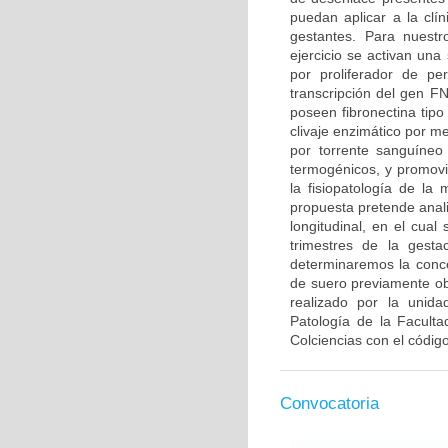
puedan aplicar a la clí
gestantes. Para nuestr
ejercicio se activan un
por proliferador de p
transcripción del gen 
poseen fibronectina tipo
clivaje enzimático por m
por torrente sanguíneo
termogénicos, y promovie
la fisiopatología de la
propuesta pretende anali
longitudinal, en el cua
trimestres de la gest
determinaremos la conce
de suero previamente ob
realizado por la unid
Patología de la Facult
Colciencias con el códi
Convocatoria