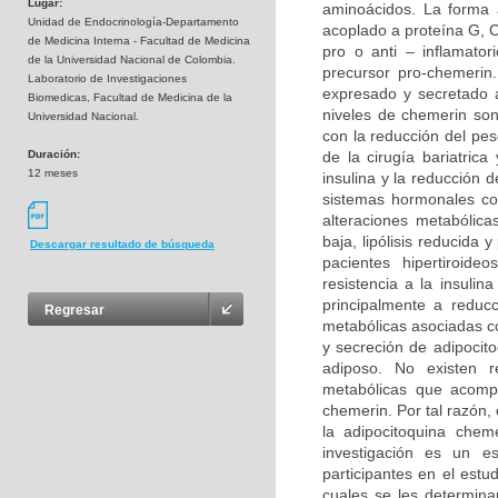
Lugar:
aminoácidos. La forma 
Unidad de Endocrinología-Departamento
acoplado a proteína G,
de Medicina Interna - Facultad de Medicina
pro o anti – inflamato
de la Universidad Nacional de Colombia.
precursor pro-chemerin
Laboratorio de Investigaciones
expresado y secretado 
Biomedicas, Facultad de Medicina de la
niveles de chemerin son
Universidad Nacional.
con la reducción del pes
Duración:
de la cirugía bariatric
12 meses
insulina y la reducción 
sistemas hormonales con
alteraciones metabólica
baja, lipólisis reducida 
Descargar resultado de búsqueda
pacientes hipertiroid
resistencia a la insulin
principalmente a reduc
Regresar
metabólicas asociadas co
y secreción de adipocitoq
adiposo. No existen re
metabólicas que acompa
chemerin. Por tal razón, 
la adipocitoquina chem
investigación es un es
participantes en el estu
cuales se les determina