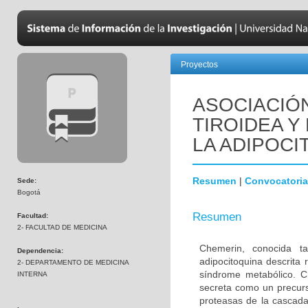
Proyectos
ASOCIACIÓ
TIROIDEA Y
LA ADIPOC
Resumen
|
Convocatoria
Sede:
Bogotá
Resumen
Facultad:
2- FACULTAD DE MEDICINA
Chemerin, conocida t
Dependencia:
adipocitoquina descrita 
2- DEPARTAMENTO DE MEDICINA
síndrome metabólico. 
INTERNA
secreta como un precurs
proteasas de la cascada 