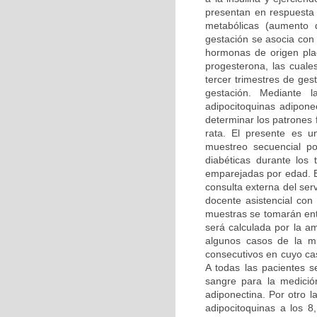
presentan en respuesta 
metabólicas (aumento d
gestación se asocia con 
hormonas de origen plac
progesterona, las cuale
tercer trimestres de gest
gestación. Mediante 
adipocitoquinas adiponec
determinar los patrones
rata. El presente es u
muestreo secuencial p
diabéticas durante los
emparejadas por edad. El
consulta externa del serv
docente asistencial con
muestras se tomarán ent
será calculada por la a
algunos casos de la m
consecutivos en cuyo ca
A todas las pacientes 
sangre para la medició
adiponectina. Por otro l
adipocitoquinas a los 8