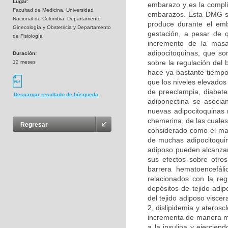
Lugar:
embarazo y es la compli
Facultad de Medicina, Universidad
embarazos. Esta DMG se 
Nacional de Colombia. Departamento
produce durante el emb
Ginecología y Obstetricia y Departamento
gestación, a pesar de q
de Fisiología
incremento de la masa
adipocitoquinas, que so
Duración:
sobre la regulación del
12 meses
hace ya bastante tiempo,
que los niveles elevados 
de preeclampia, diabete
Descargar resultado de búsqueda
adiponectina se asocia
nuevas adipocitoquinas r
chemerina, de las cuales
Regresar
considerado como el may
de muchas adipocitoquina
adiposo pueden alcanzar 
sus efectos sobre otros
barrera hematoencefál
relacionados con la re
depósitos de tejido adi
del tejido adiposo visce
2, dislipidemia y aterosc
incrementa de manera mu
a la insulina y ejercie