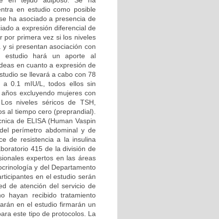
te en tejido adiposo. Se ha
uentra en estudio como posible
a se ha asociado a presencia de
iado a expresión diferencial de
r por primera vez si los niveles
a y si presentan asociación con
te estudio hará un aporte al
oideas en cuanto a expresión de
estudio se llevará a cabo con 78
 0.1 mIU/L, todos ellos sin
5 años excluyendo mujeres con
 Los niveles séricos de TSH,
s al tiempo cero (preprandial).
écnica de ELISA (Human Vaspin
 del perímetro abdominal y de
ce de resistencia a la insulina
boratorio 415 de la división de
sionales expertos en las áreas
ocrinología y del Departamento
rticipantes en el estudio serán
red de atención del servicio de
o hayan recibido tratamiento
parán en el estudio firmarán un
ara este tipo de protocolos. La