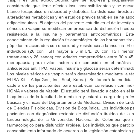
Vaspin es una adipocitoquina que se expresa principalmen
considerado que tiene efectos insulinosensibilizantes y se enc
blanco terapéutico en obesidad y diabetes. La disfunción tiroide
alteraciones metabólicas y en estudios previos también se ha asoc
adipocitoquinas. El objetivo del presente estudio es el de investiga
séricos de vaspin se modifican en presencia de disfunción tiroide
resistencia a la insulina y parámetros antropométricos. Es
conocimiento de la regulación fisiopatológica de las hormonas tir
péptidos relacionados con obesidad y resistencia a la insulina. El 
individuos (26 con TSH mayor a 5 mIU/L, 26 con TSH menor a
tratamiento y 26 sanos) con edades comprendidas entre 30 y 4
menopausia para evitar factores de confusión en el análisis.
anticuerpos anti TPO, vaspin, insulina y glucosa serán determinado
Los niveles séricos de vaspin serán determinados mediante la t
ELISA Kit - AdipoGen, Inc, Seul, Korea). Se tomará la medida
cadera de los participantes para establecer correlación con índi
HOMA y valores de Vaspin. El estudio será llevado a cabo en el la
bioquímica de la facultad de medicina y estará a cargo de profe
básicas y clínicas del Departamento de Medicina, División de End
de Ciencias Fisiológicas, División de Bioquímica. Los Individuos pa
pacientes con diagnóstico reciente de disfunción tiroidea de la 
Endocrinología de la Universidad Nacional de Colombia que n
farmacológico para disfunción tiroidea. Los individuos que partici
consentimiento informado de acuerdo a la legislación establecida p