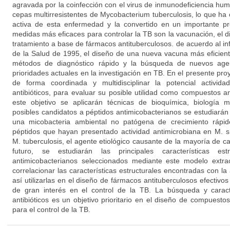
agravada por la coinfección con el virus de inmunodeficiencia hum
cepas multirresistentes de Mycobacterium tuberculosis, lo que ha
activa de esta enfermedad y la convertido en un importante p
medidas más eficaces para controlar la TB son la vacunación, el di
tratamiento a base de fármacos antituberculosos. de acuerdo al i
de la Salud de 1995, el diseño de una nueva vacuna más eficient
métodos de diagnóstico rápido y la búsqueda de nuevos agen
prioridades actuales en la investigación en TB. En el presente p
de forma coordinada y multidisciplinar la potencial activida
antibióticos, para evaluar su posible utilidad como compuestos a
este objetivo se aplicarán técnicas de bioquímica, biología m
posibles candidatos a péptidos antimicobacterianos se estudiarán
una micobacteria ambiental no patógena de crecimiento rápido
péptidos que hayan presentado actividad antimicrobiana en M. 
M. tuberculosis, el agente etiológico causante de la mayoría de
futuro, se estudiarán las principales características es
antimicobacterianos seleccionados mediante este modelo extrace
correlacionar las características estructurales encontradas con la 
así utilizarlas en el diseño de fármacos antituberculosos efectivos a
de gran interés en el control de la TB. La búsqueda y carac
antibióticos es un objetivo prioritario en el diseño de compuesto
para el control de la TB.