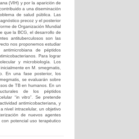
ana (VIH) y por la aparición de
 contribuido a una diseminación
roblema de salud pública. Las
agnóstico precoz y el posterior
nforme de Organización Mundial
e que la BCG, el desarrollo de
tes antituberculosos son las
royecto nos proponemos estudiar
d antimicrobiana de péptidos
ntimicobacterianos. Para lograr
olecular y microbiología. Los
 inicialmente en M. smegmatis,
. En una fase posterior, los
smegmatis, se evaluarán sobre
 casos de TB en humanos. En un
tructurales de los péptidos
lular “in vitro”. Se pretende
actividad antimicobacteriana, y
 nivel intracelular, un objetivo
terización de nuevos agentes
s con potencial uso terapéutico