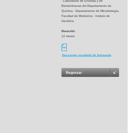
- Laboratorio de Enzimas y de
Biomenbranas del Departamento de
Química - Departamento de Microbiología,
Facultad de Medeicina - Insituto de
Genética
Duración:
12 meses
Descargar resultado de búsqueda
Regresar