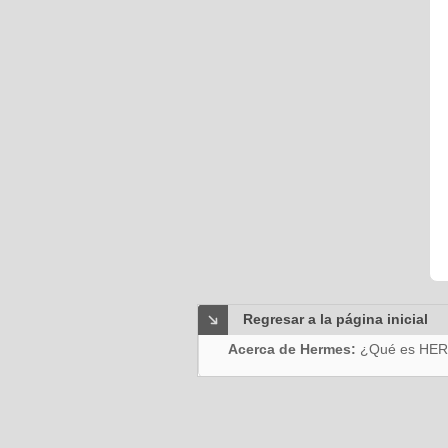
Regresar a la página inicial
Acerca de Hermes:
¿Qué es HE