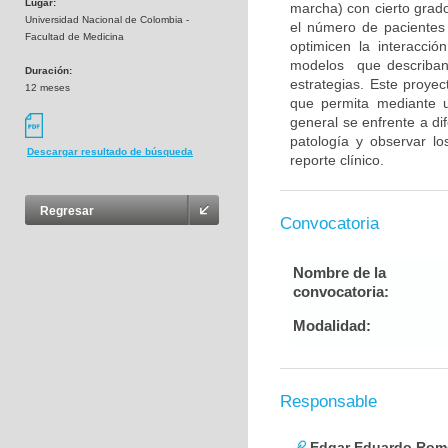
Lugar:
marcha) con cierto grado
Universidad Nacional de Colombia -
el número de pacientes
Facultad de Medicina
optimicen la interacci
modelos que describan 
Duración:
estrategias. Este proy
12 meses
que permita mediante u
general se enfrente a di
patología y observar l
Descargar resultado de búsqueda
reporte clínico.
Regresar
Convocatoria
Nombre de la
convocatoria:
Modalidad:
Responsable
Edgar Eduardo Rome