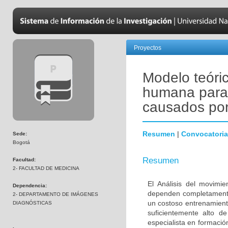
Proyectos
Modelo teóri
humana para 
causados por
Resumen
|
Convocatoria
Sede:
Bogotá
Resumen
Facultad:
2- FACULTAD DE MEDICINA
El Análisis del movimi
Dependencia:
dependen completamente 
2- DEPARTAMENTO DE IMÁGENES
un costoso entrenamient
DIAGNÓSTICAS
suficientemente alto d
especialista en formació