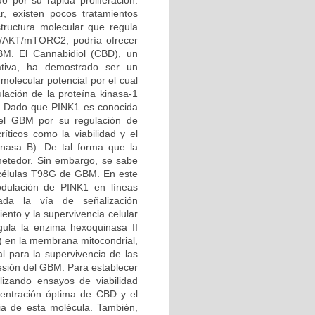
 por su rápida proliferación.
r, existen pocos tratamientos
structura molecular que regula
I3K/AKT/mTORC2, podría ofrecer
GBM. El Cannabidiol (CBD), un
tiva, ha demostrado ser un
molecular potencial por el cual
lación de la proteína kinasa-1
). Dado que PINK1 es conocida
 del GBM por su regulación de
ticos como la viabilidad y el
kinasa B). De tal forma que la
etedor. Sin embargo, se sabe
 células T98G de GBM. En este
odulación de PINK1 en líneas
da la vía de señalización
nto y la supervivencia celular
gula la enzima hexoquinasa II
C) en la membrana mitocondrial,
al para la supervivencia de las
esión del GBM. Para establecer
ilizando ensayos de viabilidad
ncentración óptima de CBD y el
ia de esta molécula. También,