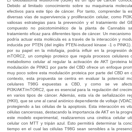
El Glioblastoma Multiforme (GBM) es un tipo de cáncer conocido
Debido al limitado conocimiento sobre su maquinaria molecula
efectivos para este tipo de cáncer. Por tanto, comprender la e
diversas vías de supervivencia y proliferación celular, como P
valiosas estrategias para la prevención y el tratamiento del 
compuesto no psicotomimético de la planta de Cannabis sa
tratamiento eficaz para diferentes tipos de cáncer. Un mecanismo 
podría actuar esta molécula es a través de la interacción y modu
inducida por PTEN (del inglés PTEN-induced kinase -1 o PINK1
por su papel en la mitofagia, podría influir en la progresión
mTORC2, un complejo proteico que regula procesos celulares crí
metabolismo celular al regular la activación de AKT (proteina 
modulación de PINK1 por parte del CBD ofrece un enfoque prom
muy poco sobre esta modulación proteica por parte del CBD en
contexto, esta propuesta se centra en evaluar la potencial m
celulares T98G expuestas a CBD, y como se ve afecta
PI3K/AKT/mTORC2, que es esencial para la regulación del crecimie
en varios tipos de cáncer. Además, esta vía de señalización re
(HKII), que se une al canal aniónico dependiente de voltaje (VDA
protegiendo a las células de la apoptosis. Esta interacción es vit
células cancerosas, destacando la importancia de AKT en la progr
este modelo experimental, realizaremos una cinética celular ut
celular con MTT y tripán azul. Esto permitirá determinar la co
tiempo en el cual las células T98G sean sensibles a la presenc