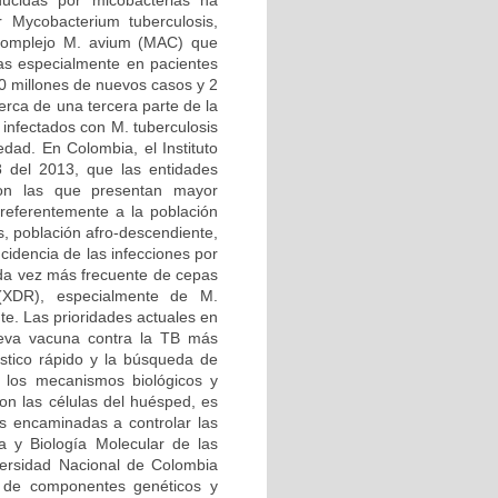
ducidas por micobacterias ha
 Mycobacterium tuberculosis,
l complejo M. avium (MAC) que
tas especialmente en pacientes
 millones de nuevos casos y 2
erca de una tercera parte de la
infectados con M. tuberculosis
edad. En Colombia, el Instituto
8 del 2013, que las entidades
 son las que presentan mayor
preferentemente a la población
s, población afro-descendiente,
incidencia de las infecciones por
ada vez más frecuente de cepas
 (XDR), especialmente de M.
nte. Las prioridades actuales en
nueva vacuna contra la TB más
óstico rápido y la búsqueda de
e los mecanismos biológicos y
con las células del huésped, es
as encaminadas a controlar las
a y Biología Molecular de las
ersidad Nacional de Colombia
 de componentes genéticos y