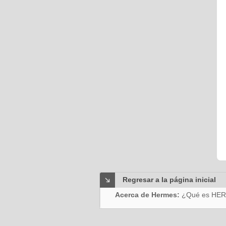
Regresar a la página inicial
Acerca de Hermes:
¿Qué es HE