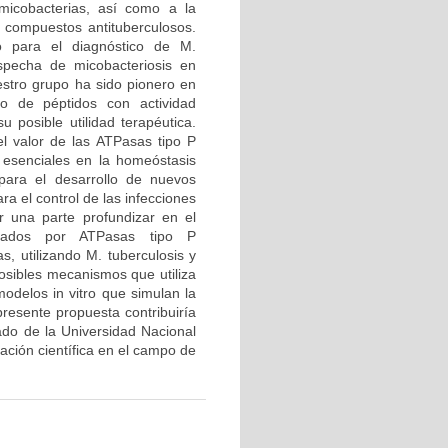
 micobacterias, así como a la
 compuestos antituberculosos.
 para el diagnóstico de M.
specha de micobacteriosis en
estro grupo ha sido pionero en
o de péptidos con actividad
 posible utilidad terapéutica.
el valor de las ATPasas tipo P
 esenciales en la homeóstasis
para el desarrollo de nuevos
a el control de las infecciones
r una parte profundizar en el
iados por ATPasas tipo P
, utilizando M. tuberculosis y
sibles mecanismos que utiliza
modelos in vitro que simulan la
presente propuesta contribuiría
rado de la Universidad Nacional
gación científica en el campo de