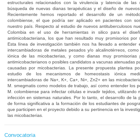
estructurales relacionados con la virulencia y latencia de las
búsqueda de nuevas dianas terapéuticas y el diseño de nuevos
Recientemente hemos reportado el desarrollo de un método
colombiense, el que podría ser aplicado en pacientes con so
nuestro país. Respecto al estudio de nuevos antituberculosos nu
Colombia en el uso de herramientas in silico para el diseñ
antimicobacteriana, los que han resultado muy promisorios por su
Esta línea de investigación también nos ha llevado a entender 
intercambiadoras de metales pesados y/o alcalinotérreos, como
iónica de las micobacterias, y como dianas muy promisorias 
antimicobacterianos o posibles candidatos a vacunas atenuadas par
causadas por micobacterias. La presente propuesta plantea po
estudio de los mecanismos de homeostasis iónica med
intercambiadoras de Na+, K+, Ca+, Ni+, Zn2+ en las micobacterias
M. smegmatis como modelos de trabajo, así como entender los po
M. colombiense para infectar células e invadir tejidos, utilizando 
infección en sistemas naturales. Por lo tanto, el desarrollo de la 
de forma significativa a la formación de los estudiantes de posg
que participen en el proyecto debido a su pertinencia en la investi
las micobacterias.
Convocatoria