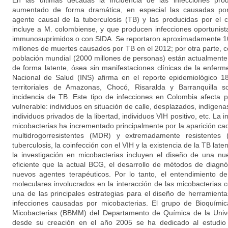
En las últimas décadas la incidencia de las infecciones pro
aumentado de forma dramática, en especial las causadas por
agente causal de la tuberculosis (TB) y las producidas por e
incluye a M. colombiense, y que producen infecciones oportunis
immunosuprimidos o con SIDA. Se reportaron aproximadamente 10
millones de muertes causados por TB en el 2012; por otra parte, c
población mundial (2000 millones de personas) están actualmente 
de forma latente, ósea sin manifestaciones clínicas de la enferm
Nacional de Salud (INS) afirma en el reporte epidemiológico 1
territoriales de Amazonas, Chocó, Risaralda y Barranquilla
incidencia de TB. Este tipo de infecciones en Colombia afecta 
vulnerable: individuos en situación de calle, desplazados, indígena
individuos privados de la libertad, individuos VIH positivo, etc. La 
micobacterias ha incrementado principalmente por la aparición c
multidrogorresistentes (MDR) y extremadamente resistentes
tuberculosis, la coinfección con el VIH y la existencia de la TB late
la investigación en micobacterias incluyen el diseño de una 
eficiente que la actual BCG, el desarrollo de métodos de diagn
nuevos agentes terapéuticos. Por lo tanto, el entendimiento d
moleculares involucrados en la interacción de las micobacterias 
una de las principales estrategias para el diseño de herramient
infecciones causadas por micobacterias. El grupo de Bioquímic
Micobacterias (BBMM) del Departamento de Química de la Univ
desde su creación en el año 2005 se ha dedicado al estudio