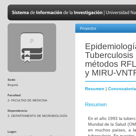
Proyectos
Epidemiologí
Tuberculosis 
métodos RF
y MIRU-VNTR
Sede:
Bogotá
Resumen
|
Convocatoria
Facultad:
2- FACULTAD DE MEDICINA
Resumen
Dependencia:
2- DEPARTAMENTO DE MICROBIOLOGÍA
En el año 1993 la tuber
Mundial de la Salud (OMS
en muchos países, a la
Lugar:
tuberculosis. En nuestro