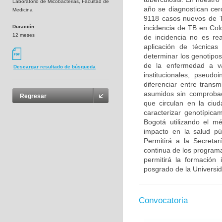
Laboratorio de Micobacterias, Facultad de
año se diagnostican cer
Medicina
9118 casos nuevos de TB
Duración:
incidencia de TB en Col
12 meses
de incidencia no es rea
aplicación de técnicas
determinar los genotipos
de la enfermedad a va
Descargar resultado de búsqueda
institucionales, pseudo
diferenciar entre trans
asumidos sin comprobac
Regresar
que circulan en la ciu
caracterizar genotípica
Bogotá utilizando el m
impacto en la salud púb
Permitirá a la Secreta
continua de los programa
permitirá la formación
posgrado de la Universi
Convocatoria