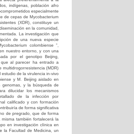
dos, indígenas, población afro
unocomprometidos especialmente
ente de cepas de Mycobacterium
istentes (XDR), constituye un
u diseminación en la comunidad,
ementada. La investigación que
ripción de una nueva especie
ycobacterium colombiense ”,
 en nuestro entorno, y con una
ada por el genotipo Beijing,
 que al parecer ha entrado a
de multidrogorresistencia (MDR)
estudio de la virulencia in-vivo
iense y M. Beijing aislado en
us genomas, y la búsqueda de
ara dilucidar los mecanismos
etallado de la infección por
nal calificado y con formación
ntribuiría de forma significativa
omo de pregrado, que de forma
a misma también fortalecerá la
upo en investigación clínica en
e la Facultad de Medicina, un