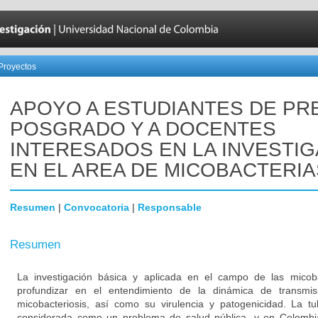
Proyectos
APOYO A ESTUDIANTES DE PR
POSGRADO Y A DOCENTES
INTERESADOS EN LA INVESTI
EN EL AREA DE MICOBACTERIA
Resumen
|
Convocatoria
|
Responsable
Resumen
La investigación básica y aplicada en el campo de las micob
profundizar en el entendimiento de la dinámica de transmis
micobacteriosis, así como su virulencia y patogenicidad. La tu
considerada como un problema de salud pública, y en Colombia