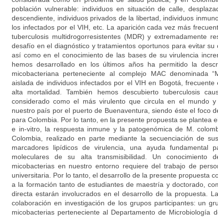
población vulnerable: individuos en situación de calle, desplaza
descendiente, individuos privados de la libertad, individuos inm
los infectados por el VIH, etc. La aparición cada vez más frecu
tuberculosis multidrogorresistentes (MDR) y extremadamente res
desafío en el diagnóstico y tratamientos oportunos para evitar s
así como en el conocimiento de las bases de su virulencia incr
hemos desarrollado en los últimos años ha permitido la desc
micobacteriana perteneciente al complejo MAC denominada “M
aislada de individuos infectados por el VIH en Bogotá, frecuente
alta mortalidad. También hemos descubierto tuberculosis caus
considerado como el más virulento que circula en el mundo y
nuestro país por el puerto de Buenaventura, siendo éste el foco 
para Colombia. Por lo tanto, en la presente propuesta se plantea el 
e in-vitro, la respuesta inmune y la patogenómica de M. colomb
Colombia, realizado en parte mediante la secuenciación de s
marcadores lipídicos de virulencia, una ayuda fundamental p
moleculares de su alta transmisibilidad. Un conocimiento d
micobacterias en nuestro entorno requiere del trabajo de perso
universitaria. Por lo tanto, el desarrollo de la presente propuesta co
a la formación tanto de estudiantes de maestría y doctorado, c
directa estarán involucrados en el desarrollo de la propuesta. L
colaboración en investigación de los grupos participantes: un gr
micobacterias perteneciente al Departamento de Microbiología d