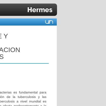
E Y
GACION
S
acterias es fundamental para
ión de la tuberculosis y las
berculosis a nivel mundial es
 afecta preferentemente a la