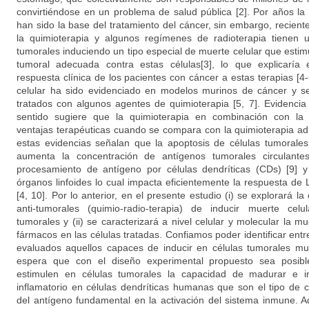
convirtiéndose en un problema de salud pública [2]. Por años la 
han sido la base del tratamiento del cáncer, sin embargo, recie
la quimioterapia y algunos regímenes de radioterapia tienen u
tumorales induciendo un tipo especial de muerte celular que esti
tumoral adecuada contra estas células[3], lo que explicarí
respuesta clínica de los pacientes con cáncer a estas terapias [
celular ha sido evidenciado en modelos murinos de cáncer y s
tratados con algunos agentes de quimioterapia [5, 7]. Evidencia
sentido sugiere que la quimioterapia en combinación con la 
ventajas terapéuticas cuando se compara con la quimioterapia adm
estas evidencias señalan que la apoptosis de células tumorales
aumenta la concentración de antígenos tumorales circulantes,
procesamiento de antígeno por células dendríticas (CDs) [9] y 
órganos linfoides lo cual impacta eficientemente la respuesta de L
[4, 10]. Por lo anterior, en el presente estudio (i) se explorará 
anti-tumorales (quimio-radio-terapia) de inducir muerte cel
tumorales y (ii) se caracterizará a nivel celular y molecular la mu
fármacos en las células tratadas. Confiamos poder identificar ent
evaluados aquellos capaces de inducir en células tumorales mu
espera que con el diseño experimental propuesto sea posible 
estimulen en células tumorales la capacidad de madurar e i
inflamatorio en células dendríticas humanas que son el tipo de c
del antígeno fundamental en la activación del sistema inmune. 