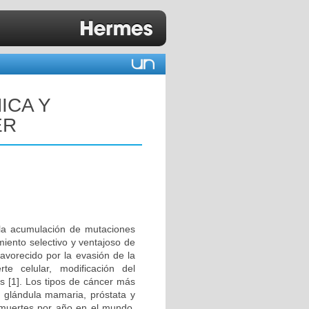
ICA Y
ER
 la acumulación de mutaciones
miento selectivo y ventajoso de
avorecido por la evasión de la
te celular, modificación del
s [1]. Los tipos de cáncer más
n, glándula mamaria, próstata y
 muertes por año en el mundo,