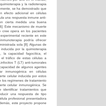
quimioterapia y la radioterapia
ntemente, se ha demostrado que
n efecto adicional en células
mula una respuesta inmune anti-
a en cierta medida una buena
4-6]. Este mecanismo de muerte
e cree opera en los pacientes
 experimental reciente en este
inmunoterapia podría ofrecer
inistrada sola [8]. Algunas de
 inducida por la quimioterapia
 la capacidad fagocítica, el
el tráfico de estas células a
infocitos T (LT) anti-tumorales
la capacidad de algunos agentes
ular inmunogénica en células
erte celular inducida por estos
re los regímenes de tratamiento
erte celular inmunogénica. Se
identificar tratamientos que
nducir una respuesta de tipo
élula profesional presentadora
Además, este proyecto propone