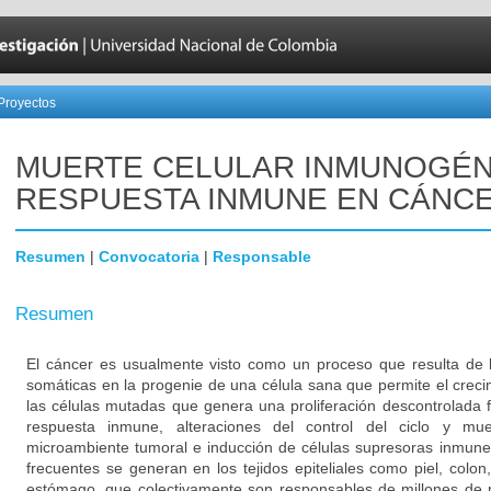
Proyectos
MUERTE CELULAR INMUNOGÉN
RESPUESTA INMUNE EN CÁNC
Resumen
|
Convocatoria
|
Responsable
Resumen
El cáncer es usualmente visto como un proceso que resulta de
somáticas en la progenie de una célula sana que permite el creci
las células mutadas que genera una proliferación descontrolada f
respuesta inmune, alteraciones del control del ciclo y muer
microambiente tumoral e inducción de células supresoras inmune
frecuentes se generan en los tejidos epiteliales como piel, colo
estómago, que colectivamente son responsables de millones de