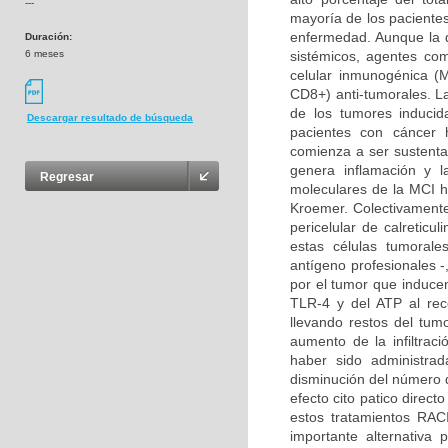
---
mayoría de los paciente
enfermedad. Aunque la qu
Duración:
6 meses
sistémicos, agentes com
celular inmunogénica (M
CD8+) anti-tumorales. La
de los tumores inducid
Descargar resultado de búsqueda
pacientes con cáncer 
comienza a ser sustenta
genera inflamación y l
Regresar
moleculares de la MCI h
Kroemer. Colectivamente,
pericelular de calreticu
estas células tumorale
antígeno profesionales -,
por el tumor que induce
TLR-4 y del ATP al rec
llevando restos del tu
aumento de la infiltrac
haber sido administrad
disminución del número 
efecto cito patico direc
estos tratamientos RA
importante alternativa