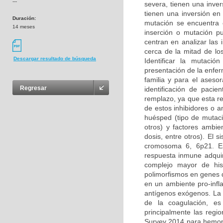
---
severa, tienen una inver
tienen una inversión en
Duración:
mutación se encuentra 
14 meses
inserción o mutación p
centran en analizar las 
cerca de la mitad de lo
Descargar resultado de búsqueda
Identificar la mutaci
presentación de la enfe
familia y para el asesor
Regresar
identificación de pacie
remplazo, ya que esta re
de estos inhibidores o a
huésped (tipo de mutació
otros) y factores ambien
dosis, entre otros). El
cromosoma 6, 6p21. Es
respuesta inmune adquir
complejo mayor de hist
polimorfismos en genes 
en un ambiente pro-infl
antígenos exógenos. La 
de la coagulación, es
principalmente las regi
Survey 2014 para hemoph