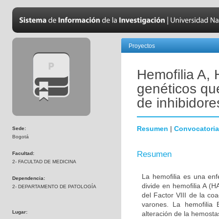
Proyectos
Hemofilia A, 
genéticos qu
de inhibidore
Resumen
|
Convocatoria
Sede:
Bogotá
Resumen
Facultad:
2- FACULTAD DE MEDICINA
La hemofilia es una en
Dependencia:
divide en hemofilia A (
2- DEPARTAMENTO DE PATOLOGÍA
del Factor VIII de la c
varones. La hemofilia 
Lugar:
alteración de la hemost