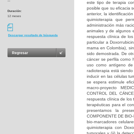
---
este tipo de terapia co
posible que su eficacia s
Duración:
anterior, la identificac
12 meses
quimioterapia que per
administración más racio
animales y de algunos e
Descargar resultado de búsqueda
respuesta clínica de los
particular a Doxorrubici
mama en Colombia), sin
Regresar
sido demostrada. De otra
cáncer se perfila como 
uso como antígeno de c
radioterapia está siend
inducir en las células 
se espera estimule efi
macro-proyecto ME
CONTROL DEL CÁNCER E
respuesta clínica de los
terapéuticas para el co
presentamos la prese
COMPONENTE DE BIO-MAR
bio-marcadores celular
quimioterapia con Doxor
tumorales y (ii) la detec