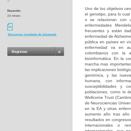
---
Uno de los objetivos cen
Duración:
el genotipo, para lo cu
24 meses
o se relacionan con u
enfermedades Mendeli
frecuentes y están da
Descargar resultado de búsqueda
enfermedad de Alzheimer
pública en países en ví
enfermedad va en aum
Regresar
colombianos con la 
bioinformática. En la c
marcha mas importantes
las implicaciones biológ
genómica, y las nuevas
humana, con informa
susceptibilidades y 
poblaciones; como lo d
Wellcome Trust (Cambri
de Neurociencias Univer
en la EA y otras enfer
aumento año tras año 
resultados en congresos 
internacionales o rev
internacionales, que p