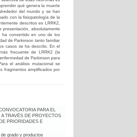
mprender qué genera la muerte
 alrededor del mundo y se han
ado con la fisiopatología de la
entemente descritos es LRRK2,
de presentación, absolutamente
e ha convertido en uno de los
ad de Parkinson tanto familiar
os casos se ha descrito. En el
n más frecuente de LRRK2 (la
 enfermedad de Parkinson para
ara el análisis mutacional se
los fragmentos amplificados por
- CONVOCATORIA PARA EL
N A TRAVÉS DE PROYECTOS
DE PRIORIDADES E
de grado y productos