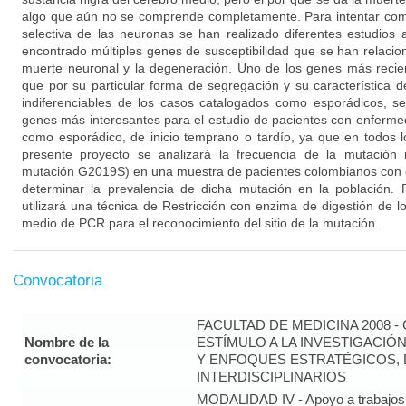
algo que aún no se comprende completamente. Para intentar co
selectiva de las neuronas se han realizado diferentes estudios
encontrado múltiples genes de susceptibilidad que se han relacion
muerte neuronal y la degeneración. Uno de los genes más reci
que por su particular forma de segregación y su característica 
indiferenciables de los casos catalogados como esporádicos, s
genes más interesantes para el estudio de pacientes con enfermed
como esporádico, de inicio temprano o tardío, ya que en todos l
presente proyecto se analizará la frecuencia de la mutació
mutación G2019S) en una muestra de pacientes colombianos con
determinar la prevalencia de dicha mutación en la población. P
utilizará una técnica de Restricción con enzima de digestión de 
medio de PCR para el reconocimiento del sitio de la mutación.
Convocatoria
FACULTAD DE MEDICINA 2008 
Nombre de la
ESTÍMULO A LA INVESTIGACIÓ
convocatoria:
Y ENFOQUES ESTRATÉGICOS, 
INTERDISCIPLINARIOS
MODALIDAD IV - Apoyo a trabajos 