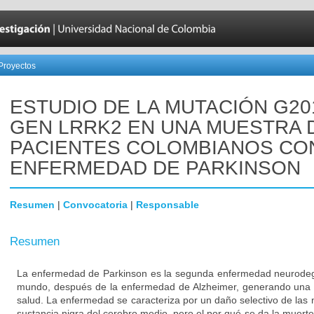
Proyectos
ESTUDIO DE LA MUTACIÓN G20
GEN LRRK2 EN UNA MUESTRA 
PACIENTES COLOMBIANOS CO
ENFERMEDAD DE PARKINSON
Resumen
|
Convocatoria
|
Responsable
Resumen
La enfermedad de Parkinson es la segunda enfermedad neurodeg
mundo, después de la enfermedad de Alzheimer, generando una 
salud. La enfermedad se caracteriza por un daño selectivo de las
sustancia nigra del cerebro medio, pero el por qué se da la muert