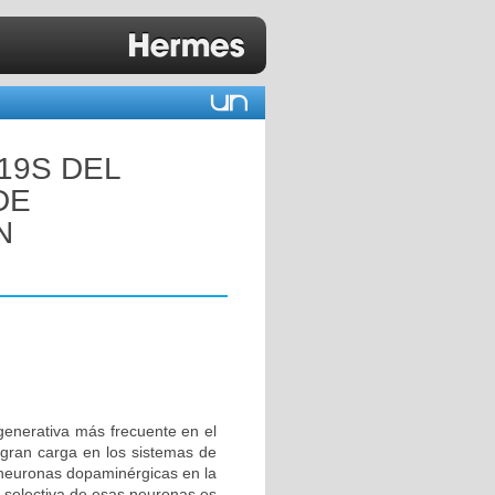
19S DEL
DE
N
enerativa más frecuente en el
gran carga en los sistemas de
 neuronas dopaminérgicas en la
e selectiva de esas neuronas es