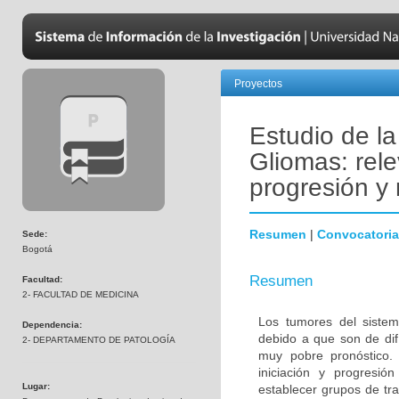
Proyectos
Estudio de l
Gliomas: rele
progresión y 
Resumen
|
Convocatoria
Sede:
Bogotá
Resumen
Facultad:
2- FACULTAD DE MEDICINA
Los tumores del sistem
Dependencia:
debido a que son de difí
2- DEPARTAMENTO DE PATOLOGÍA
muy pobre pronóstico. 
iniciación y progresió
Lugar:
establecer grupos de tra