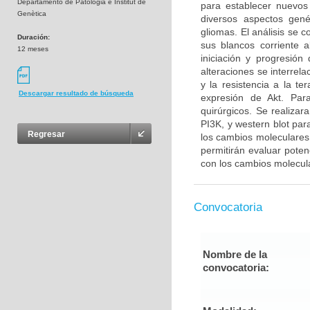
Departamento de Patologia e Institut de
para establecer nuevos
Genètica
diversos aspectos gené
gliomas. El análisis se 
Duración:
sus blancos corriente 
12 meses
iniciación y progresió
alteraciones se interrel
y la resistencia a la t
Descargar resultado de búsqueda
expresión de Akt. Para
quirúrgicos. Se realiza
PI3K, y western blot par
Regresar
los cambios moleculares 
permitirán evaluar poten
con los cambios molecul
Convocatoria
Nombre de la
convocatoria: