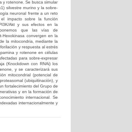
a y rotenone. Se busca simular
1) silvestre murino y la sobre-
logía neuronal frente a un reto
el impacto sobre la función
PI3K/Akt y sus efectos en la
roponemos que las vías de
kt-Hexokinasa convergen en la
 de la mitocondria, mediante la
forilación y respuesta al estrés
opamina y rotenone en células
sfectadas para sobre-expresar
baja (Knockdown con RNAi) los
enone, y se caracterizará sus
ción mitocondrial (potencial de
proteasomal (ubiquitinación), y
 un fortalecimiento del Grupo de
erativas y en la formación de
onocimiento internacional. Se
 indexadas internacionalmente y