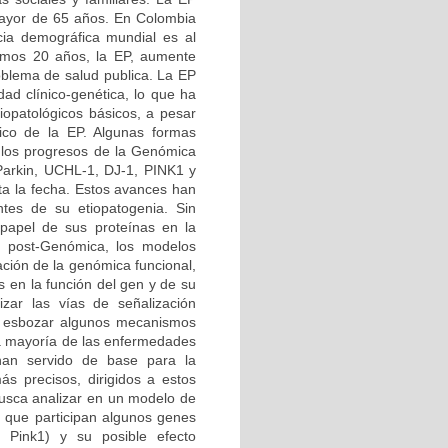
 mayor de 65 años. En Colombia
ia demográfica mundial es al
imos 20 años, la EP, aumente
roblema de salud publica. La EP
d clínico-genética, lo que ha
iopatológicos básicos, a pesar
tico de la EP. Algunas formas
 los progresos de la Genómica
 Parkin, UCHL-1, DJ-1, PINK1 y
ta la fecha. Estos avances han
tes de su etiopatogenia. Sin
papel de sus proteínas en la
ra post-Genómica, los modelos
ción de la genómica funcional,
s en la función del gen y de su
izar las vías de señalización
do esbozar algunos mecanismos
 la mayoría de las enfermedades
 han servido de base para la
ás precisos, dirigidos a estos
busca analizar en un modelo de
 que participan algunos genes
 Pink1) y su posible efecto