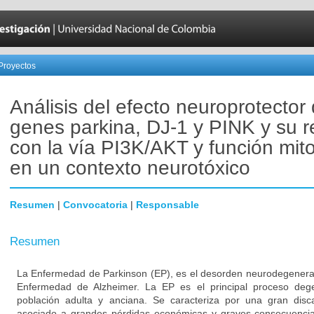
Proyectos
Análisis del efecto neuroprotector 
genes parkina, DJ-1 y PINK y su r
con la vía PI3K/AKT y función mito
en un contexto neurotóxico
Resumen
|
Convocatoria
|
Responsable
Resumen
La Enfermedad de Parkinson (EP), es el desorden neurodegener
Enfermedad de Alzheimer. La EP es el principal proceso degen
población adulta y anciana. Se caracteriza por una gran disc
asociado a grandes pérdidas económicas y graves consecuencias