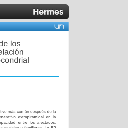
de los
elación
condrial
ativo más común después de la
erativo extrapiramidal en la
apacidad entre los afectados,
 sociales y familiares. La EP