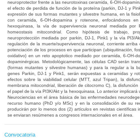
neuroprotector frente a las neurotoxinas ceramida, 6-OH-dopamin
el efecto de perdida de función de la proteína (parkin, DJ-1 y Pink
expresión de sus formas mutantes y silvestre humana, en la fisio
con ceramida, 6-OH-dopamina y rotenone, enfocándonos en 
hexoquinasa, la vía de supervivencia neuronal mediada por 
homeostasis mitocondrial. Como hipótesis de trabajo, p
neuroprotección mediada por parkin, DJ-1, Pink1 y la vía PI3/A
regulación de la muerte/supervivencia neuronal, corriente arriba
potenciación de los procesos en que participan (ubiquitinación, fos
oxidativo) en un reto apoptotico mediado por ceramida, 6-OH-d
dopaminérgicas. Metodológicamente, las células CAD serán tran
(formas mutantes y silvestre humanas) y para la regular a la 
genes Parkin, DJ-1 y Pink1, serán expuestas a ceramidas y rot
efectos sobre la viabilidad celular (MTT, azul Tripan), la disfun
membrana mitocondrial, liberación de citocromo C), la disfunción 
el papel de la vía PI3K/Akt y la hexoquinasa. Lo anterior implicará
Neurociencias en el área básica de las enfermedades neurodegen
recurso humano (PhD y/o MSc) y en la consolidación de su rec
producirán por lo menos dos (2) artículos en revistas científicas
se enviaran resúmenes a congresos internacionales en el área.
Convocatoria