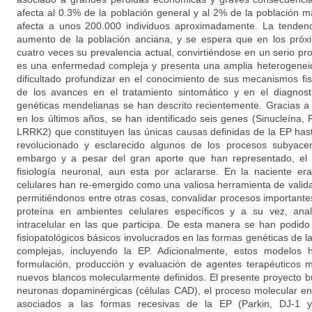
afecta al 0.3% de la población general y al 2% de la población
afecta a unos 200.000 individuos aproximadamente. La tendenc
aumento de la población anciana, y se espera que en los próx
cuatro veces su prevalencia actual, convirtiéndose en un serio p
es una enfermedad compleja y presenta una amplia heterogeneida
dificultado profundizar en el conocimiento de sus mecanismos fis
de los avances en el tratamiento sintomático y en el diagnos
genéticas mendelianas se han descrito recientemente. Gracias a
en los últimos años, se han identificado seis genes (Sinucleína,
LRRK2) que constituyen las únicas causas definidas de la EP has
revolucionado y esclarecido algunos de los procesos subyacen
embargo y a pesar del gran aporte que han representado, el 
fisiología neuronal, aun esta por aclararse. En la naciente e
celulares han re-emergido como una valiosa herramienta de valida
permitiéndonos entre otras cosas, convalidar procesos importante
proteína en ambientes celulares específicos y a su vez, anal
intracelular en las que participa. De esta manera se han podi
fisiopatológicos básicos involucrados en las formas genéticas de
complejas, incluyendo la EP. Adicionalmente, estos modelos
formulación, producción y evaluación de agentes terapéuticos m
nuevos blancos molecularmente definidos. El presente proyecto 
neuronas dopaminérgicas (células CAD), el proceso molecular en
asociados a las formas recesivas de la EP (Parkin, DJ-1 y