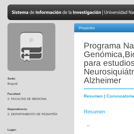
Proyectos
Programa Nac
Genómica,Bio
para estudio
Neurosiquiát
Alzheimer
Sede:
Bogotá
Facultad:
Resumen
|
Convocatoria
2- FACULTAD DE MEDICINA
Dependencia:
Resumen
2- DEPARTAMENTO DE PEDIATRÍA
--
Lugar: