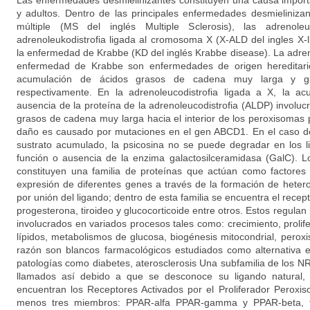
Las enfermedades desmielinizantes constituyen una causa import
y adultos. Dentro de las principales enfermedades desmieliniza
múltiple (MS del inglés Multiple Sclerosis), las adrenoleuk
adrenoleukodistrofia ligada al cromosoma X (X-ALD del ingles X-
la enfermedad de Krabbe (KD del inglés Krabbe disease). La adreno
enfermedad de Krabbe son enfermedades de origen hereditario
acumulación de ácidos grasos de cadena muy larga y galac
respectivamente. En la adrenoleucodistrofia ligada a X, la a
ausencia de la proteína de la adrenoleucodistrofia (ALDP) involuc
grasos de cadena muy larga hacia el interior de los peroxisomas 
daño es causado por mutaciones en el gen ABCD1. En el caso d
sustrato acumulado, la psicosina no se puede degradar en los l
función o ausencia de la enzima galactosilceramidasa (GalC). 
constituyen una familia de proteínas que actúan como factores 
expresión de diferentes genes a través de la formación de heter
por unión del ligando; dentro de esta familia se encuentra el rece
progesterona, tiroideo y glucocorticoide entre otros. Estos regulan
involucrados en variados procesos tales como: crecimiento, prolif
lípidos, metabolismos de glucosa, biogénesis mitocondrial, peroxis
razón son blancos farmacológicos estudiados como alternativa e
patologías como diabetes, aterosclerosis Una subfamilia de los N
llamados así debido a que se desconoce su ligando natural, 
encuentran los Receptores Activados por el Proliferador Peroxi
menos tres miembros: PPAR-alfa PPAR-gamma y PPAR-beta, t