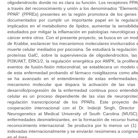
oligodendrocito donde no es clara su función. Los receptores PPA
a través del reconocimiento y unión a los denominados “Element
PPAR” (PPREs) presentes en la región promotora de los genes 
documentados por cumplir un importante papel en la regulac
implicados en el metabolismo de lípidos, aumentar la sensibilida
estudiados por mitigar la inflamación en patologías neurológicas
cáncer entre otros. Con el presente proyecto, se busca en un mod
de Krabbe, esclarecer los mecanismos moleculares involucrados 
muerte celular mediados por psicosina. Se estudiará la regulación
proteínas GalC, sobre la supervivencia de oligodendrocitos, las
PI3K/AKT, ERK1/2, la regulación energética por AMPK, la prolifer
eventos de fusión-fisión mitocondrial, se establecera un modelo c
de esta enfermedad probando el fármaco rosiglitazona como alte
se ha avanzado en el entendimiento de estas enfermedades
mecanismo molecular que dispara la activación de las vías
desarrollo/progresión de la enfermedad continua poco entendi
celular es un proceso dependiente de las vías de neuroprote
regulación transcripcional de los PPARs. Este proyecto de 
cooperación internacional con el Dr. Inderjit Singh, Director
Neurogenetics at Medical University of South Carolina (MUSC)
enfermedades desmielinizantes, en la formación de recurso huma
reconocimiento internacional. Se producira por lo menos un (1) a
indexadas internacionalmente y se enviarán resúmenes a congreso
en el área.