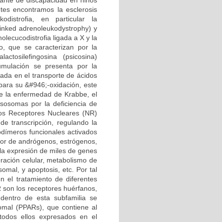
ante de discapacidad en niños
ntes encontramos la esclerosis
odistrofia, en particular la
linked adrenoleukodystrophy) y
lecucodistrofia ligada a X y la
, que se caracterizan por la
tosilefingosina (psicosina)
cumulación se presenta por la
rada en el transporte de ácidos
para su &#946;-oxidación, este
e la enfermedad de Krabbe, el
isosomas por la deficiencia de
Los Receptores Nucleares (NR)
de transcripción, regulando la
odímeros funcionales activados
ptor de andrógenos, estrógenos,
 la expresión de miles de genes
eración celular, metabolismo de
omal, y apoptosis, etc. Por tal
n el tratamiento de diferentes
R son los receptores huérfanos,
dentro de esta subfamilia se
somal (PPARs), que contiene al
odos ellos expresados en el