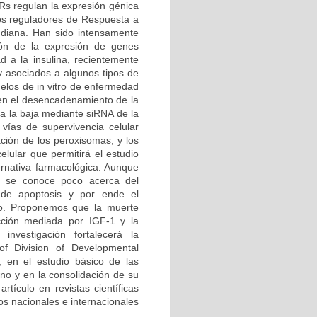
Rs regulan la expresión génica
os reguladores de Respuesta a
diana. Han sido intensamente
ión de la expresión de genes
d a la insulina, recientemente
 y asociados a algunos tipos de
elos de in vitro de enfermedad
en el desencadenamiento de la
 a la baja mediante siRNA de la
 vías de supervivencia celular
ación de los peroxisomas, y los
elular que permitirá el estudio
rnativa farmacológica. Aunque
, se conoce poco acerca del
 de apoptosis y por ende el
do. Proponemos que la muerte
cción mediada por IGF-1 y la
investigación fortalecerá la
 of Division of Developmental
, en el estudio básico de las
no y en la consolidación de su
rtículo en revistas científicas
s nacionales e internacionales