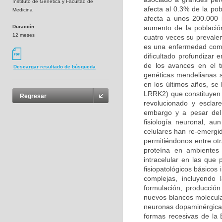
Instituto de Genética y Facultad de
afecta al 0.3% de la po
Medicina
afecta a unos 200.000 
Duración:
aumento de la població
12 meses
cuatro veces su prevalen
es una enfermedad compl
dificultado profundizar
de los avances en el t
Descargar resultado de búsqueda
genéticas mendelianas s
en los últimos años, se
LRRK2) que constituyen 
Regresar
revolucionado y esclar
embargo y a pesar del 
fisiología neuronal, a
celulares han re-emergi
permitiéndonos entre otr
proteína en ambientes 
intracelular en las qu
fisiopatológicos básicos
complejas, incluyendo
formulación, producción
nuevos blancos molecula
neuronas dopaminérgicas
formas recesivas de la 