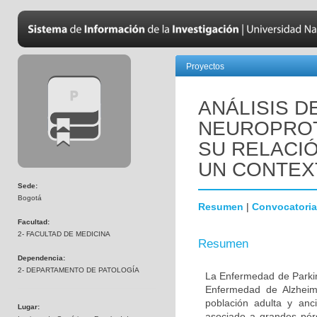
Proyectos
ANÁLISIS D
NEUROPROT
SU RELACIÓ
UN CONTEX
Sede:
Bogotá
Resumen
|
Convocatoria
Facultad:
2- FACULTAD DE MEDICINA
Resumen
Dependencia:
2- DEPARTAMENTO DE PATOLOGÍA
La Enfermedad de Parki
Enfermedad de Alzheime
población adulta y anc
Lugar:
asociado a grandes pér