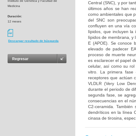
Instituto de Genetica y Facultad de
Central (SNC), y por tan
Medicina
últimos años se han rea
como ambientales que pue
Duración:
del SNC son preocupaci
12 meses
confluyen en una vía c
lípidos, que incluyen l
lípidos de membrana, y l
Descargar resultado de búsqueda
E (APOE). Se conoce b
elevado de padecer EA,
proceso de muerte neuro
Regresar
es esclarecer el papel 
celular, así como su ro
vitro. La primera fase
receptores que actúan 
VLDLR (Very Low Densi
durante el periodo de di
segunda fase, se agreg
consecuencias en el núm
C2-ceramida. También s
dendríticos en la línea
cinasa de tirosina, espe