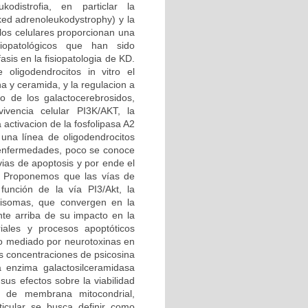
kodistrofia, en particlar la
ked adrenoleukodystrophy) y la
os celulares proporcionan una
siopatológicos que han sido
sis en la fisiopatologia de KD.
oligodendrocitos in vitro el
a y ceramida, y la regulacion a
o de los galactocerebrosidos,
ivencia celular PI3K/AKT, la
activacion de la fosfolipasa A2
y una línea de oligodendrocitos
 enfermedades, poco se conoce
vias de apoptosis y por ende el
o. Proponemos que las vías de
función de la vía PI3/Akt, la
xisomas, que convergen en la
nte arriba de su impacto en la
riales y procesos apoptóticos
ico mediado por neurotoxinas en
es concentraciones de psicosina
a enzima galactosilceramidasa
sus efectos sobre la viabilidad
al de membrana mitocondrial,
ticular se busca definir como