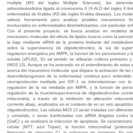
multiple (MS del ingles Multiple Sclerosis), las adrenoleu
adrenoleukodistria ligada al cromosoma X (X-ALD del ingles X-lin
enfermedad de Krabbe (KD del ingles Krabbe disease). Los model
valiosa herramienta para analizar posibles mecanismos fi
involucrados en enfermedades desmielinizantes, con particular enfa
Con el presente proyecto, se busca analizar en modelos de 
mecanismo molecular del efecto de lipidos toxicos como la psicosin
la baja mediante siRNA de la proteina limitante del metabolism
sobre la supervivencia de oligodendrocitos, la vía de superv
regulacion energetica por AMPK, la funcion de los peroxisomas y la 
soluble (sPLA2). En tal sentido se utilizarán cultivos primarios 
(MO3.13). Aunque se ha avanzado en el entendimiento de estas
acerca del macanismo molecular que dispara la activacion de las 
dearrollo/progresion de la enfermedad continua poco entendid
neuroprotección mediada por IGF-1 se interrelacionan con la 
regulacion de la via mediada por AMPK, y la funcion de pero
regulación de la muerte/supervivencia de oligodendrocitos corrie
mitocondria, a través de la inhibición de alteración mitocond
corriente abajo, analizados en el contexto de en un reto apoptót
oligodendrocitos. Las células MO3.13 serán tratadas con diferent
y ceramida, o seran tranfectadas con siRNA dirigidos contra l
(GalC) y se analizará la induccion de apoptosis. Se caracterizará 
celular (MTT, azul Tripan), la función mitocondrial (potenci
liberación de citocromo C), la activacion de apoptosis. En par