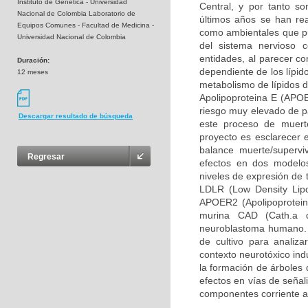
Instituto de Genética - Universidad
Central, y por tanto so
Nacional de Colombia Laboratorio de
últimos años se han rea
Equipos Comunes - Facultad de Medicina -
como ambientales que pue
Universidad Nacional de Colombia
del sistema nervioso 
entidades, al parecer c
Duración:
dependiente de los lípid
12 meses
metabolismo de lípidos d
Apolipoproteina E (APOE
riesgo muy elevado de pa
Descargar resultado de búsqueda
este proceso de muerte
proyecto es esclarecer 
balance muerte/supervi
Regresar
efectos en dos modelos
niveles de expresión de 
LDLR (Low Density Lipo
APOER2 (Apolipoprotein 
murina CAD (Cath.a d
neuroblastoma humano. 
de cultivo para analiz
contexto neurotóxico ind
la formación de árboles 
efectos en vías de señal
componentes corriente a