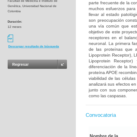
Facultad de Medicina e Instituto de
parte frecuente de la co
Genética, Universidad Nacional de
muchos esfuerzos para 
Colombia
llevar al estado patológ
son preocupación consta
Duración:
una vía común que esta
12 meses
objetivo de este proyec
receptores en el balan
neuronal. La primera fa
Descargar resultado de búsqueda
de las proteínas que 
Lipoprotein Receptor), 
Lipoprotein Receptor
Regresar
diferenciación de la lín
proteína APOE recombina
viabilidad de las célula
analizará sus efectos en
junto con sus component
como las caspasas.
Convocatoria
Nombre de la