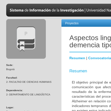
Proyectos
Aspectos ling
demencia tip
Resumen
|
Convocatoria
Sede:
Bogotá
Resumen
Facultad:
El objetivo principal de
2- FACULTAD DE CIENCIAS HUMANAS
comunicación que afec
Dependencia:
resultado de la enferme
2- DEPARTAMENTO DE LINGÜÍSTICA
características del pro
Alzheimer en relación c
indicadores tempranos de
Lugar:
no existen estos indicad