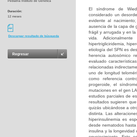
Pediatría Instituto de Genética
El síndrome de Wied
Duración:
considerado un desorde
12 meses
evidente al nacimiento
ausencia de la capa de 
frágil y arrugada y en 
Descargar resultado de búsqueda
vida. Adicionalment
hipertrigliciridemia, hi
etiología del SPN es de
Regresar
herencia autosómico r
evaluado característic
relacionadas indirectame
uno de longitud telomé
como referencia contr
progeroide, el síndrom
mutaciones en el gen LA
estudios parciales de e
resultados sugieren que
quizás ubicándose a otr
distinta. Las alteracion
hiperinsulinemia es es
desde nematodos hasta r
insulina y la longevida
envejecimiento. Este es