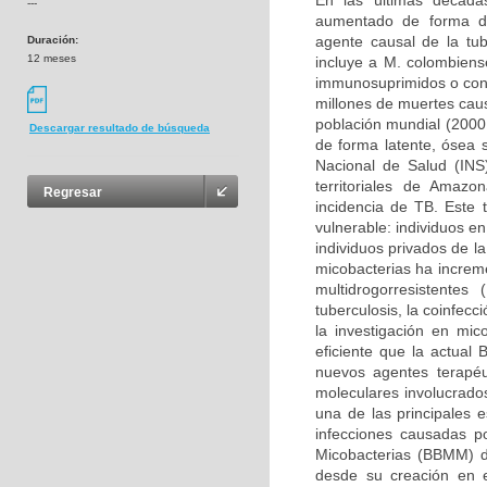
En las últimas décadas
---
aumentado de forma dr
agente causal de la tu
Duración:
12 meses
incluye a M. colombiens
immunosuprimidos o con
millones de muertes caus
población mundial (2000
Descargar resultado de búsqueda
de forma latente, ósea s
Nacional de Salud (INS
territoriales de Amaz
Regresar
incidencia de TB. Este 
vulnerable: individuos e
individuos privados de la
micobacterias ha increm
multidrogorresistente
tuberculosis, la coinfecc
la investigación en mi
eficiente que la actual
nuevos agentes terapéu
moleculares involucrados
una de las principales 
infecciones causadas p
Micobacterias (BBMM) d
desde su creación en 