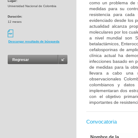
Lugar:
como un problema de s
Universidad Nacional de Colombia
medidas para su control
resistencia para cada
Duración:
evidenciado desde los p
12 meses
actualidad alcanza pr
moleculares por los cua
a nivel mundial son S
Descargar resultado de búsqueda
betalactámicos, Enteroco
cefalosporinas de ampli
clínica actual ha demo
Regresar
infecciones basado en per
de medidas para la obte
llevara a cabo una re
observacionales Colomb
colombianos y datos 
implementaran dos estra
con el objetivo primar
importantes de resistenci
Convocatoria
Nombre de la