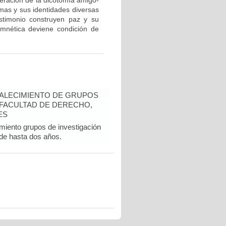
eración de la dicotomía amigo-
mas y sus identidades diversas
stimonio construyen paz y su
amnética deviene condición de
TALECIMIENTO DE GRUPOS
A FACULTAD DE DERECHO,
ES
imiento grupos de investigación
 de hasta dos años.