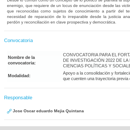
Desde lo común como un concepto de lo político se plantea la sup
enemigo, que requiere de un locus de enunciación desde las victi
que reconocidas como sujetos de conocimiento a partir del te
necesidad de reparación de lo irreparable desde la justicia an
perdón y reconciliación en clave prospectiva y democrática.
Convocatoria
CONVOCATORIA PARA EL FOR
Nombre de la
DE INVESTIGACIÓN 2022 DE L
convocatoria:
CIENCIAS POLÍTICAS Y SOCIAL
Apoyo a la consolidación y fortalec
Modalidad:
que cuenten una trayectoria previa
Responsable
Jose Oscar eduardo Mejia Quintana