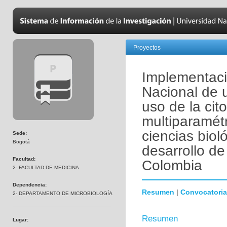
Proyectos
Implementaci
Nacional de 
uso de la cito
multiparamétr
ciencias biol
Sede:
Bogotá
desarrollo de
Facultad:
Colombia
2- FACULTAD DE MEDICINA
Dependencia:
Resumen
|
Convocatoria
2- DEPARTAMENTO DE MICROBIOLOGÍA
Resumen
Lugar: