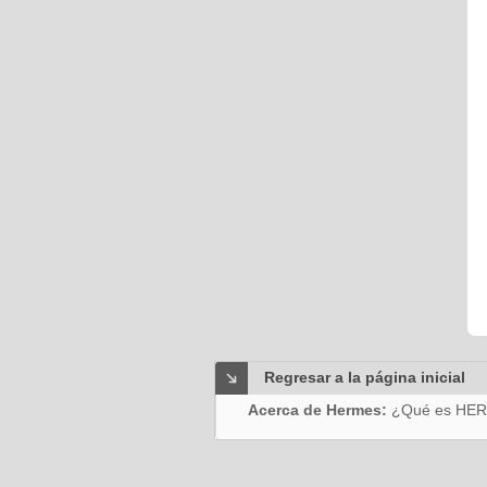
Regresar a la página inicial
Acerca de Hermes:
¿Qué es HE