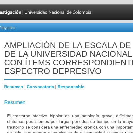
Proyectos
AMPLIACIÓN DE LA ESCALA DE
DE LA UNIVERSIDAD NACIONAL
CON ÍTEMS CORRESPONDIENT
ESPECTRO DEPRESIVO
Resumen
|
Convocatoria
|
Responsable
Resumen
El trastorno afectivo bipolar es una patología grave, difícilm
síntomas persistentes por largos periodos de tiempo en la mayo
trastorno se considera una enfermedad crónica con una important
de vida, que genera altos niveles de discapacidad, y mayor rie