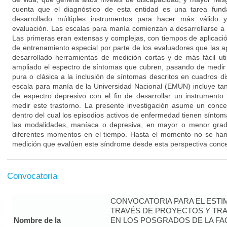
cuenta que el diagnóstico de esta entidad es una tarea fund
desarrollado múltiples instrumentos para hacer más válido y
evaluación. Las escalas para manía comienzan a desarrollarse a p
Las primeras eran extensas y complejas, con tiempos de aplicaci
de entrenamiento especial por parte de los evaluadores que las a
desarrollado herramientas de medición cortas y de más fácil uti
ampliado el espectro de síntomas que cubren, pasando de medi
pura o clásica a la inclusión de síntomas descritos en cuadros di
escala para manía de la Universidad Nacional (EMUN) incluye t
de espectro depresivo con el fin de desarrollar un instrumento
medir este trastorno. La presente investigación asume un conce
dentro del cual los episodios activos de enfermedad tienen sínto
las modalidades, maníaca o depresiva, en mayor o menor gra
diferentes momentos en el tiempo. Hasta el momento no se han
medición que evalúen este síndrome desde esta perspectiva conce
Convocatoria
CONVOCATORIA PARA EL ESTIM
TRAVÉS DE PROYECTOS Y TRA
Nombre de la
EN LOS POSGRADOS DE LA FAC