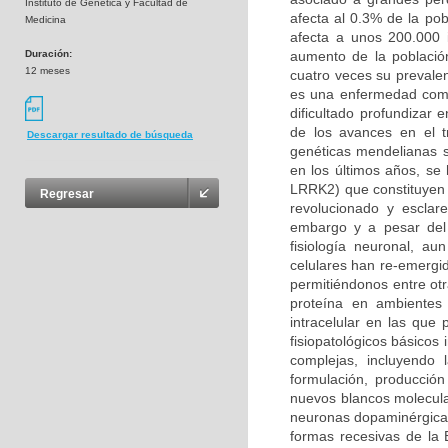
Instituto de Genética y Facultad de
afecta al 0.3% de la po
Medicina
afecta a unos 200.000 
Duración:
aumento de la població
12 meses
cuatro veces su prevalen
es una enfermedad compl
dificultado profundizar
de los avances en el t
Descargar resultado de búsqueda
genéticas mendelianas s
en los últimos años, se
LRRK2) que constituyen 
Regresar
revolucionado y esclar
embargo y a pesar del 
fisiología neuronal, a
celulares han re-emergi
permitiéndonos entre otr
proteína en ambientes 
intracelular en las qu
fisiopatológicos básicos
complejas, incluyendo
formulación, producción
nuevos blancos molecula
neuronas dopaminérgicas
formas recesivas de la 