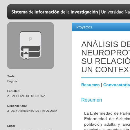
Proyectos
ANÁLISIS D
NEUROPROT
SU RELACIÓ
UN CONTEX
Sede:
Bogotá
Resumen
|
Convocatoria
Facultad:
2- FACULTAD DE MEDICINA
Resumen
Dependencia:
2- DEPARTAMENTO DE PATOLOGÍA
La Enfermedad de Parki
Enfermedad de Alzheime
población adulta y anc
Lugar:
asociado a grandes pér