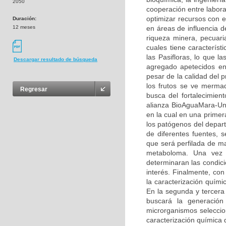
2050
cooperación entre labora
optimizar recursos con 
Duración:
12 meses
en áreas de influencia 
riqueza minera, pecuaria
cuales tiene caracterís
las Pasifloras, lo que l
Descargar resultado de búsqueda
agregado apetecidos en 
pesar de la calidad del 
los frutos se ve merma
Regresar
busca del fortalecimien
alianza BioAguaMara-Una
en la cual en una primer
los patógenos del depa
de diferentes fuentes, 
que será perfilada de m
metaboloma. Una vez s
determinaran las condici
interés. Finalmente, con
la caracterización quím
En la segunda y tercera 
buscará la generación 
microrganismos seleccio
caracterización química 