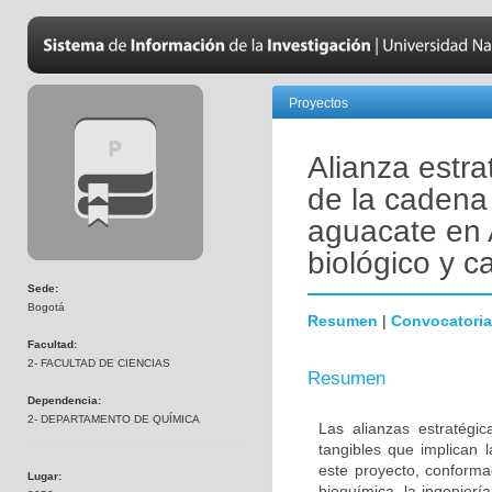
Proyectos
Alianza estra
de la cadena 
aguacate en 
biológico y c
Sede:
Bogotá
Resumen
|
Convocatoria
Facultad:
2- FACULTAD DE CIENCIAS
Resumen
Dependencia:
2- DEPARTAMENTO DE QUÍMICA
Las alianzas estratégic
tangibles que implican 
este proyecto, conforma
Lugar:
bioquímica, la ingenierí