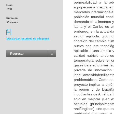
permeabilidad a la ad
Lugar:
agropecuaria crezca en
2059
mercados internacionale
población mundial cont
Duración:
demanda de alimentos y b
36 meses
latina y el Caribe es u
embargo, en la actualid
sector agrícola: ¿cómo
Descargar resultado de búsqueda
contexto del cambio clim
nuevo paquete tecnológ
aplicable a una amplia v
Regresar
calidad nutricional de e
temperatura sobre el c
gases de efecto invernad
privada de innovación 
inoculantes/biofertiliza
problemáticas. Como se d
proyecto implica la unió
la región y de España
inoculantes de América l
solo en mejorar y en ex
actuales (principalmen
antifúngicos) sino que t
ambiental (tolerancia 