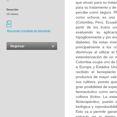
---
que sirvan para su trata
para su tratamiento y de
Duración:
percibe como seguro. Ph
18 meses
como uchuva, es una e
(Colombia, Perú, Ecuado
partir de los frutos 
Descargar resultado de búsqueda
evaluando su aplicaci
hipoglicemiante y por en
diabetes. De estas inve
Regresar
principalmente a los 
disminuye al utilizar e
estandarización de un n
Colombia ocupa uno de lo
a Europa y Estados Unid
recibido el benepláci
productos de mayor valo
sus cultivos, puesto qu
gran posibilidad de expe
farmacéutico como sería
cultivos ilícitos. La e
fitoterapéutico, puesto
biológica y reproducibil
Esto va a permitir garan
extracto en sí mismo